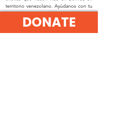
territorio venezolano. Ayúdanos con tu 
aporte a que esta labor pueda seguir 
DONATE
realizándose.
¡Sigue atento a nuestras publicaciones!
See All
Recent Posts